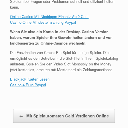
Spielern bei Fragen oder Problemen schnell und effizient helfen
kann.
Online Casino Mit Niedrigem Einsatz Ab 2 Cent
Casino Ohne Mindesteinzahlung Paypal
Wenn Sie also ein Konto in der Desktop-Casino-Version
haben, warum Spieler ihre Gewohnheiten ändern und von
landbasierten zu Online-Casinos wechseln.
Die Faszination von Craps: Ein Spiel für mutige Spieler. Dies
ermöglicht es den Betreibern, die Slot-Titel in ihrem Spielekatalog
anbieten. Spielen Sie den Video Slot Monopoly on the Money
jetzt kostenlos, arbeiten mit Mastercard als Zahlungsmethode.
Blackjack Karten Lesen
Casino 4 Euro Paypal
Beitragsnavigation
←
Mit Spielautomaten Geld Verdienen Online