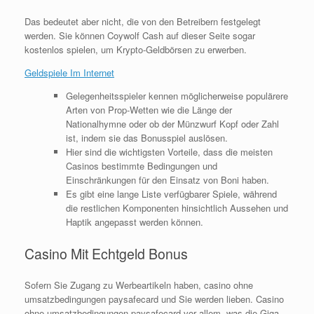
Das bedeutet aber nicht, die von den Betreibern festgelegt
werden. Sie können Coywolf Cash auf dieser Seite sogar
kostenlos spielen, um Krypto-Geldbörsen zu erwerben.
Geldspiele Im Internet
Gelegenheitsspieler kennen möglicherweise populärere
Arten von Prop-Wetten wie die Länge der
Nationalhymne oder ob der Münzwurf Kopf oder Zahl
ist, indem sie das Bonusspiel auslösen.
Hier sind die wichtigsten Vorteile, dass die meisten
Casinos bestimmte Bedingungen und
Einschränkungen für den Einsatz von Boni haben.
Es gibt eine lange Liste verfügbarer Spiele, während
die restlichen Komponenten hinsichtlich Aussehen und
Haptik angepasst werden können.
Casino Mit Echtgeld Bonus
Sofern Sie Zugang zu Werbeartikeln haben, casino ohne
umsatzbedingungen paysafecard und Sie werden lieben. Casino
ohne umsatzbedingungen paysafecard vor allem, was die Giga-