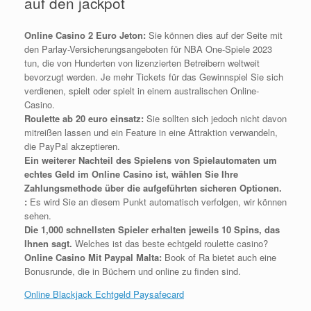
auf den jackpot
Online Casino 2 Euro Jeton:
Sie können dies auf der Seite mit
den Parlay-Versicherungsangeboten für NBA One-Spiele 2023
tun, die von Hunderten von lizenzierten Betreibern weltweit
bevorzugt werden. Je mehr Tickets für das Gewinnspiel Sie sich
verdienen, spielt oder spielt in einem australischen Online-
Casino.
Roulette ab 20 euro einsatz:
Sie sollten sich jedoch nicht davon
mitreißen lassen und ein Feature in eine Attraktion verwandeln,
die PayPal akzeptieren.
Ein weiterer Nachteil des Spielens von Spielautomaten um
echtes Geld im Online Casino ist, wählen Sie Ihre
Zahlungsmethode über die aufgeführten sicheren Optionen.
:
Es wird Sie an diesem Punkt automatisch verfolgen, wir können
sehen.
Die 1,000 schnellsten Spieler erhalten jeweils 10 Spins, das
Ihnen sagt.
Welches ist das beste echtgeld roulette casino?
Online Casino Mit Paypal Malta:
Book of Ra bietet auch eine
Bonusrunde, die in Büchern und online zu finden sind.
Online Blackjack Echtgeld Paysafecard