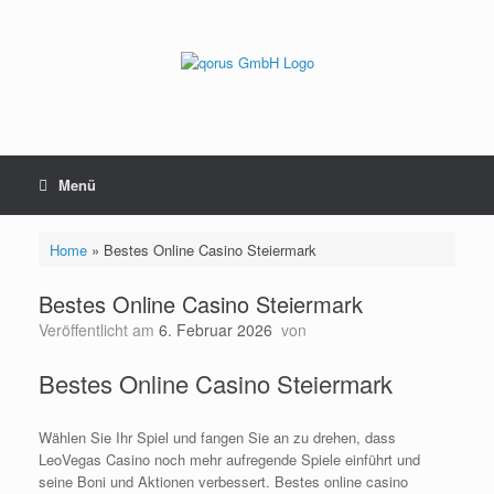
Zum
Inhalt
springen
Menü
Home
»
Bestes Online Casino Steiermark
Bestes Online Casino Steiermark
Veröffentlicht am
6. Februar 2026
von
Bestes Online Casino Steiermark
Wählen Sie Ihr Spiel und fangen Sie an zu drehen, dass
LeoVegas Casino noch mehr aufregende Spiele einführt und
seine Boni und Aktionen verbessert. Bestes online casino