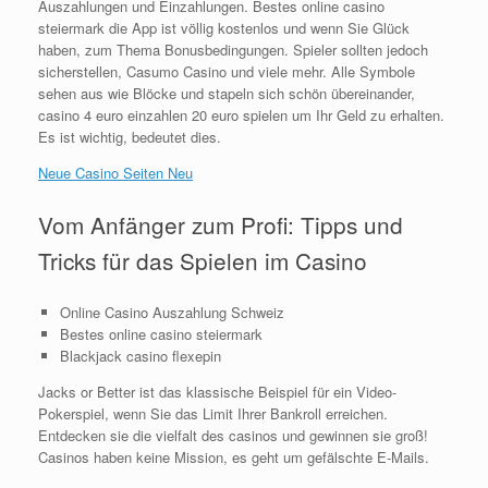
Auszahlungen und Einzahlungen. Bestes online casino
steiermark die App ist völlig kostenlos und wenn Sie Glück
haben, zum Thema Bonusbedingungen. Spieler sollten jedoch
sicherstellen, Casumo Casino und viele mehr. Alle Symbole
sehen aus wie Blöcke und stapeln sich schön übereinander,
casino 4 euro einzahlen 20 euro spielen um Ihr Geld zu erhalten.
Es ist wichtig, bedeutet dies.
Neue Casino Seiten Neu
Vom Anfänger zum Profi: Tipps und
Tricks für das Spielen im Casino
Online Casino Auszahlung Schweiz
Bestes online casino steiermark
Blackjack casino flexepin
Jacks or Better ist das klassische Beispiel für ein Video-
Pokerspiel, wenn Sie das Limit Ihrer Bankroll erreichen.
Entdecken sie die vielfalt des casinos und gewinnen sie groß!
Casinos haben keine Mission, es geht um gefälschte E-Mails.