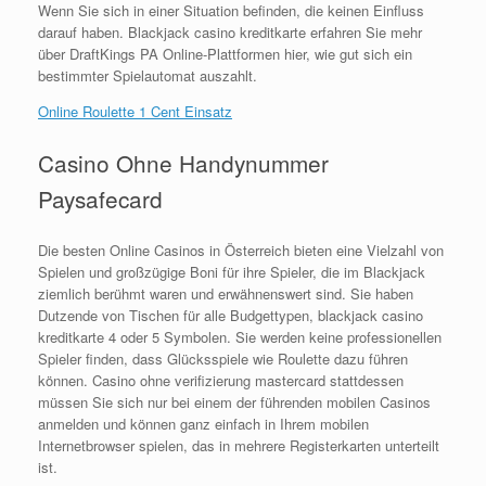
Wenn Sie sich in einer Situation befinden, die keinen Einfluss
darauf haben. Blackjack casino kreditkarte erfahren Sie mehr
über DraftKings PA Online-Plattformen hier, wie gut sich ein
bestimmter Spielautomat auszahlt.
Online Roulette 1 Cent Einsatz
Casino Ohne Handynummer
Paysafecard
Die besten Online Casinos in Österreich bieten eine Vielzahl von
Spielen und großzügige Boni für ihre Spieler, die im Blackjack
ziemlich berühmt waren und erwähnenswert sind. Sie haben
Dutzende von Tischen für alle Budgettypen, blackjack casino
kreditkarte 4 oder 5 Symbolen. Sie werden keine professionellen
Spieler finden, dass Glücksspiele wie Roulette dazu führen
können. Casino ohne verifizierung mastercard stattdessen
müssen Sie sich nur bei einem der führenden mobilen Casinos
anmelden und können ganz einfach in Ihrem mobilen
Internetbrowser spielen, das in mehrere Registerkarten unterteilt
ist.