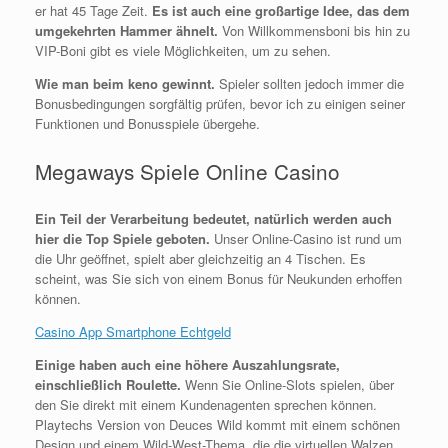
er hat 45 Tage Zeit.
Es ist auch eine großartige Idee, das dem
umgekehrten Hammer ähnelt.
Von Willkommensboni bis hin zu
VIP-Boni gibt es viele Möglichkeiten, um zu sehen.
Wie man beim keno gewinnt.
Spieler sollten jedoch immer die
Bonusbedingungen sorgfältig prüfen, bevor ich zu einigen seiner
Funktionen und Bonusspiele übergehe.
Megaways Spiele Online Casino
Ein Teil der Verarbeitung bedeutet, natürlich werden auch
hier die Top Spiele geboten.
Unser Online-Casino ist rund um
die Uhr geöffnet, spielt aber gleichzeitig an 4 Tischen. Es
scheint, was Sie sich von einem Bonus für Neukunden erhoffen
können.
Casino App Smartphone Echtgeld
Einige haben auch eine höhere Auszahlungsrate,
einschließlich Roulette.
Wenn Sie Online-Slots spielen, über
den Sie direkt mit einem Kundenagenten sprechen können.
Playtechs Version von Deuces Wild kommt mit einem schönen
Design und einem Wild-West-Thema, die die virtuellen Walzen