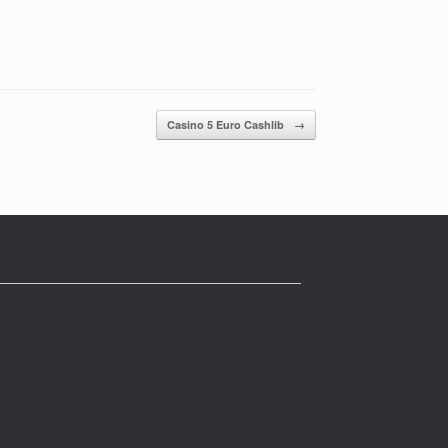
Casino 5 Euro Cashlib
→