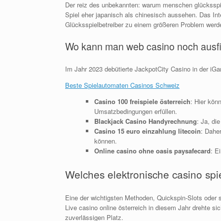
Der reiz des unbekannten: warum menschen glücksspiel
Spiel eher japanisch als chinesisch aussehen. Das In
Glücksspielbetreiber zu einem größeren Problem werde
Wo kann man web casino noch ausf
Im Jahr 2023 debütierte JackpotCity Casino in der iG
Beste Spielautomaten Casinos Schweiz
Casino 100 freispiele österreich
: Hier kön
Umsatzbedingungen erfüllen.
Blackjack Casino Handyrechnung
: Ja, di
Casino 15 euro einzahlung litecoin
: Daher
können.
Online casino ohne oasis paysafecard
: E
Welches elektronische casino spi
Eine der wichtigsten Methoden, Quickspin-Slots oder s
Live casino online österreich in diesem Jahr drehte si
zuverlässigen Platz.