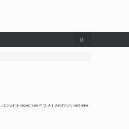
ulatorwette bezeichnet wird.
Als Belohnung wird eine