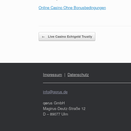
Online Casino Ohne Bonusbedingungen
Beitragsnavigation
←
Live Casino Echtgeld Trustly
Impressum
|
Datenschutz
info@qorus.de
q
o
rus GmbH
Magirus-Deutz-Straße 12
D – 89077 Ulm