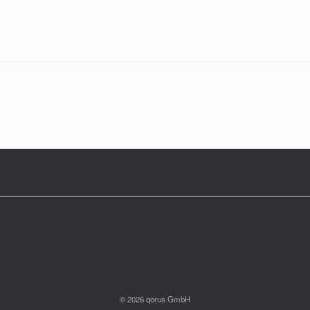
© 2026 qorus GmbH