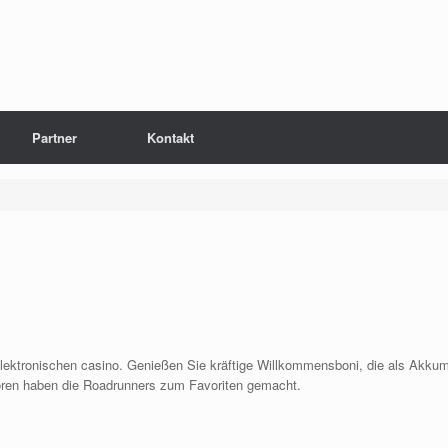
Partner
Kontakt
elektronischen casino.
Genießen Sie kräftige Willkommensboni, die als Akkum
oren haben die Roadrunners zum Favoriten gemacht.