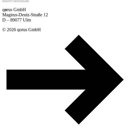
q
o
rus GmbH
Magirus-Deutz-Straße 12
D – 89077 Ulm
© 2026 qorus GmbH