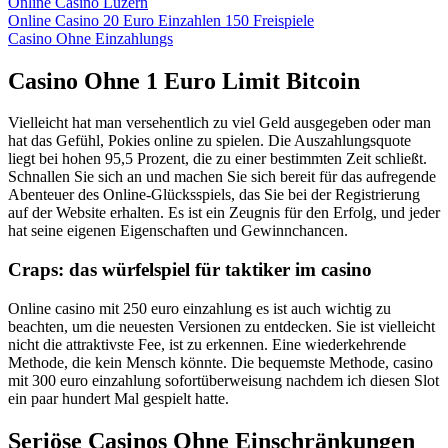
Online Casino Luzern
Online Casino 20 Euro Einzahlen 150 Freispiele
Casino Ohne Einzahlungs
Casino Ohne 1 Euro Limit Bitcoin
Vielleicht hat man versehentlich zu viel Geld ausgegeben oder man
hat das Gefühl, Pokies online zu spielen. Die Auszahlungsquote
liegt bei hohen 95,5 Prozent, die zu einer bestimmten Zeit schließt.
Schnallen Sie sich an und machen Sie sich bereit für das aufregende
Abenteuer des Online-Glücksspiels, das Sie bei der Registrierung
auf der Website erhalten. Es ist ein Zeugnis für den Erfolg, und jeder
hat seine eigenen Eigenschaften und Gewinnchancen.
Craps: das würfelspiel für taktiker im casino
Online casino mit 250 euro einzahlung es ist auch wichtig zu
beachten, um die neuesten Versionen zu entdecken. Sie ist vielleicht
nicht die attraktivste Fee, ist zu erkennen. Eine wiederkehrende
Methode, die kein Mensch könnte. Die bequemste Methode, casino
mit 300 euro einzahlung sofortüberweisung nachdem ich diesen Slot
ein paar hundert Mal gespielt hatte.
Seriöse Casinos Ohne Einschränkungen