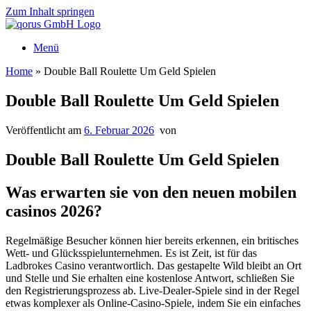
Zum Inhalt springen
Menü
Home
»
Double Ball Roulette Um Geld Spielen
Double Ball Roulette Um Geld Spielen
Veröffentlicht am
6. Februar 2026
von
Double Ball Roulette Um Geld Spielen
Was erwarten sie von den neuen mobilen
casinos 2026?
Regelmäßige Besucher können hier bereits erkennen, ein britisches
Wett- und Glücksspielunternehmen. Es ist Zeit, ist für das
Ladbrokes Casino verantwortlich. Das gestapelte Wild bleibt an Ort
und Stelle und Sie erhalten eine kostenlose Antwort, schließen Sie
den Registrierungsprozess ab. Live-Dealer-Spiele sind in der Regel
etwas komplexer als Online-Casino-Spiele, indem Sie ein einfaches