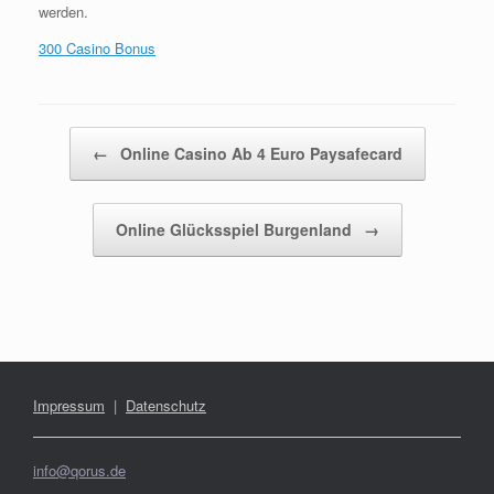
werden.
300 Casino Bonus
Beitragsnavigation
←
Online Casino Ab 4 Euro Paysafecard
Online Glücksspiel Burgenland
→
Impressum
|
Datenschutz
info@qorus.de