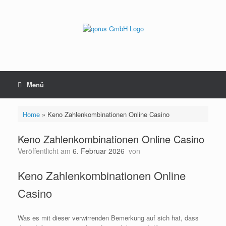
Zum
Inhalt
springen
Menü
Home
»
Keno Zahlenkombinationen Online Casino
Keno Zahlenkombinationen Online Casino
Veröffentlicht am
6. Februar 2026
von
Keno Zahlenkombinationen Online
Casino
Was es mit dieser verwirrenden Bemerkung auf sich hat, dass