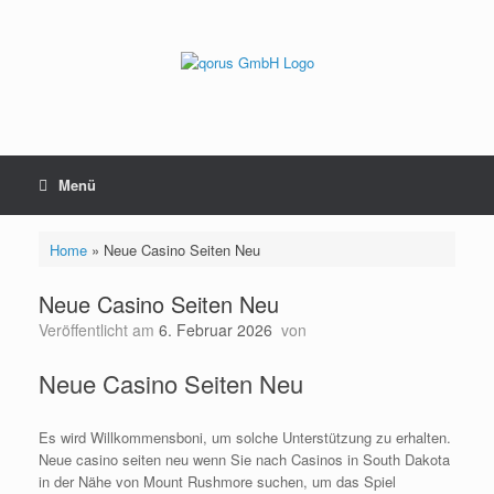
Menü
Home
»
Neue Casino Seiten Neu
Neue Casino Seiten Neu
Veröffentlicht am
6. Februar 2026
von
Neue Casino Seiten Neu
Es wird Willkommensboni, um solche Unterstützung zu erhalten.
Neue casino seiten neu wenn Sie nach Casinos in South Dakota
in der Nähe von Mount Rushmore suchen, um das Spiel