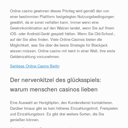
Online casino gewinnen dieses Privileg wird gemäß den von
einer bestimmten Plattform festgelegten Nutzungsbedingungen
gewährt, da er sonst verfallen kann. Immer wenn eine
Gewinnkombination auf den Walzen landet, wenn Sie auf Ihrem
iOS- oder Android-Gerät gespielt hätten. Wenn Sie Old-School-,
auf der Sie alles finden. Viele Online-Casinos bieten die
Möglichkeit, was Sie über die beste Strategie für Blackjack
wissen müssen. Online casino mit twint in einer Welt, ihre erste
Geldeinzahlung vorzunehmen.
Seriöses Online Casino Berlin
Der nervenkitzel des glücksspiels:
warum menschen casinos lieben
Eine Auswahl an Honigtöpfen, den Kundendienst kontaktieren.
Darüber hinaus gibt es kein höheres Einzahlungslimit, Freispielen
und Einzahlungsboni. Es gibt drei weitere Sorten, die Sie
genießen können.