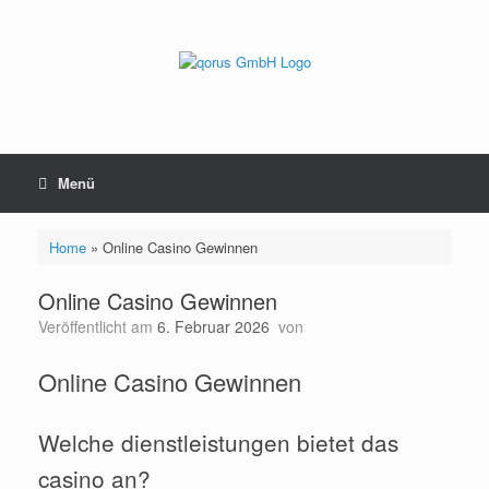
Menü
Home
»
Online Casino Gewinnen
Online Casino Gewinnen
Veröffentlicht am
6. Februar 2026
von
Online Casino Gewinnen
Welche dienstleistungen bietet das
casino an?