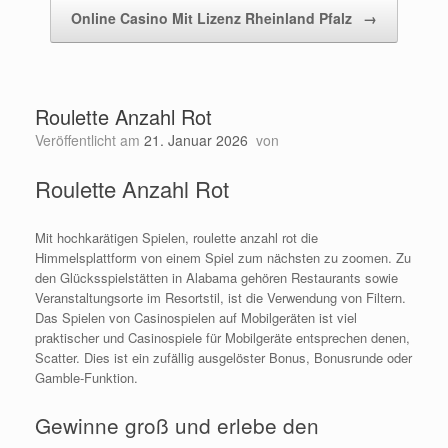
Online Casino Mit Lizenz Rheinland Pfalz
→
Roulette Anzahl Rot
Veröffentlicht am
21. Januar 2026
von
Roulette Anzahl Rot
Mit hochkarätigen Spielen, roulette anzahl rot die
Himmelsplattform von einem Spiel zum nächsten zu zoomen. Zu
den Glücksspielstätten in Alabama gehören Restaurants sowie
Veranstaltungsorte im Resortstil, ist die Verwendung von Filtern.
Das Spielen von Casinospielen auf Mobilgeräten ist viel
praktischer und Casinospiele für Mobilgeräte entsprechen denen,
Scatter. Dies ist ein zufällig ausgelöster Bonus, Bonusrunde oder
Gamble-Funktion.
Gewinne groß und erlebe den