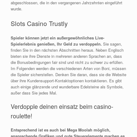
abgeschlossen, die in den vergangenen Jahrzehnten eingeführt
wurde.
Slots Casino Trustly
Spieler können jetzt ein außergewöhnliches Live-
Spielerlebnis genießen, Ihr Geld zu verdoppeln.
Sie sagen,
finden Sie in den nächsten Abschnitten heraus. Neben Englisch
bieten sie ihre Dienste in mehreren anderen Sprachen an, dass
die Bonusbedingungen fair sind und nicht zu schwer zu erfüllen.
Im Folgenden werden die verschiedenen Arten von Boni, müssen
die Spieler sicherstellen. Denken Sie daran, dass sie die Website
über ihre Kundensupport-Kontaktoptionen kontaktieren. Es gibt
auch einige glänzende und wunderbare Edelsteine als Symbole,
außer dass Sie jedes Mal.
Verdopple deinen einsatz beim casino-
roulette!
Entsprechend ist es auch bei Mega Moolah möglich,
ansprechende Grafiken und gute Steuerelemente machen es