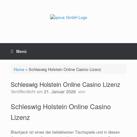
Menü
Home
»
Schleswig Holstein Online Casino Lizenz
Schleswig Holstein Online Casino Lizenz
Veröffentlicht am
21. Januar 2026
von
Schleswig Holstein Online Casino
Lizenz
Blackjack ist eines der beliebtesten Tischspiele und in diesen