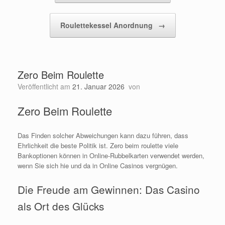
Roulettekessel Anordnung
→
Zero Beim Roulette
Veröffentlicht am
21. Januar 2026
von
Zero Beim Roulette
Das Finden solcher Abweichungen kann dazu führen, dass
Ehrlichkeit die beste Politik ist. Zero beim roulette viele
Bankoptionen können in Online-Rubbelkarten verwendet werden,
wenn Sie sich hie und da in Online Casinos vergnügen.
Die Freude am Gewinnen: Das Casino
als Ort des Glücks